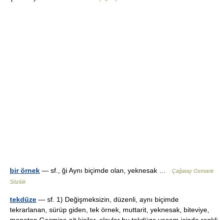
bir örnek
— sf., ği Aynı biçimde olan, yeknesak …
Çağatay Osmanlı
Sözlük
tekdüze
— sf. 1) Değişmeksizin, düzenli, aynı biçimde
tekrarlanan, sürüp giden, tek örnek, muttarit, yeknesak, biteviye,