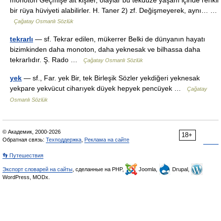
monoton Geçmişe ait kişiler, olaylar bu tekdüze yaşam içinde renkli
bir rüya hüviyeti alabilirler. H. Taner 2) zf. Değişmeyerek, aynı… …
Çağatay Osmanlı Sözlük
tekrarlı
— sf. Tekrar edilen, mükerrer Belki de dünyanın hayatı
bizimkinden daha monoton, daha yeknesak ve bilhassa daha
tekrarlıdır. Ş. Rado …
Çağatay Osmanlı Sözlük
yek
— sf., Far. yek Bir, tek Birleşik Sözler yekdiğeri yeknesak
yekpare yekvücut ciharıyek düyek hepyek pencüyek …
Çağatay
Osmanlı Sözlük
© Академик, 2000-2026
18+
Обратная связь:
Техподдержка
,
Реклама на сайте
👣 Путешествия
Экспорт словарей на сайты
, сделанные на PHP,
Joomla,
Drupal,
WordPress, MODx.