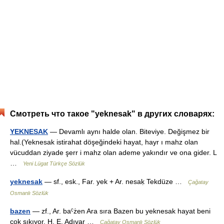
Смотреть что такое "yeknesak" в других словарях:
YEKNESAK
— Devamlı aynı halde olan. Biteviye. Değişmez bir
hal.(Yeknesak istirahat döşeğindeki hayat, hayr ı mahz olan
vücuddan ziyade şerr i mahz olan ademe yakındır ve ona gider. L
…
Yeni Lügat Türkçe Sözlük
yeknesak
— sf., esk., Far. yek + Ar. nesaḳ Tekdüze …
Çağatay
Osmanlı Sözlük
bazen
— zf., Ar. baˁżen Ara sıra Bazen bu yeknesak hayat beni
çok sıkıyor. H. E. Adıvar …
Çağatay Osmanlı Sözlük