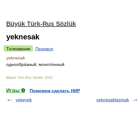
Büyük Türk-Rus Sözlük
yeknesak
Толкование
Перевод
yeknesak
однообра́зный; моното́нный
Büyük Türk-Rus Sözlük
.
2014
.
Игры ⚽
Поможем сделать НИР
yekeyek
yeknesaklaşmak